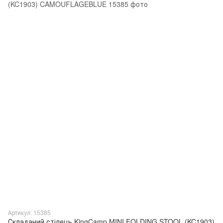
Артикул: 15385
Складаний стілець KingCamp MINI FOLDING STOOL (KC1903)