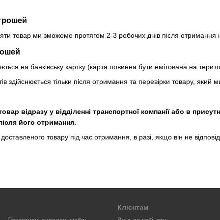
грошей
яти товар ми зможемо протягом 2-3 робочих днів після отримання н
рошей
ться на банківську картку (карта повинна бути емітована на територ
в здійснюється тільки після отримання та перевірки товару, який 
вар відразу у відділенні транспортної компанії або в присутн
після його отримання.
доставленого товару під час отримання, в разі, якщо він не відпові
Клієнтам