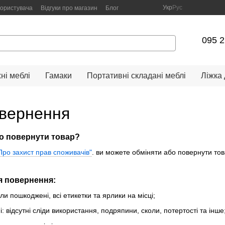
Укр
Рус
користувача
Відгуки про магазин
Блог
095 2
ні меблі
Гамаки
Портативні складані меблі
Ліжка
овернення
о повернути товар?
Про захист прав споживачів"
. ви можете обміняти або повернути тов
я повернення:
ли пошкоджені, всі етикетки та ярлики на місці;
і: відсутні сліди використання, подряпини, сколи, потертості та інше