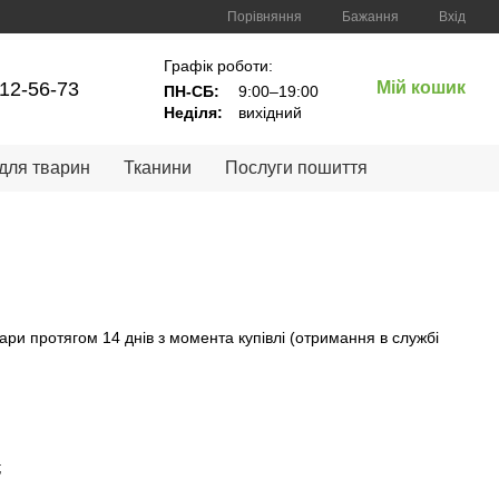
Порівняння
Бажання
Вхід
Графік роботи:
12-56-73
Мій кошик
ПН-СБ:
9:00–19:00
Неділя:
вихідний
 для тварин
Тканини
Послуги пошиття
ари протягом 14 днів з момента купівлі (отримання в службі
;