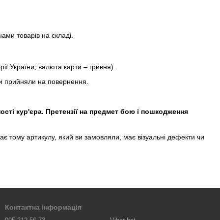
ами товарів на складі.
ії України; валюта карти – гривня).
ми прийняли на повернення.
ості кур'єра. Претензії на предмет бою і пошкодження
дає тому артикулу, який ви замовляли, має візуальні дефекти чи
Контактна інформація