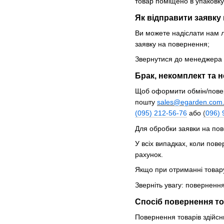
товар поміщено в упаковку 
Як відправити заявку
Ви можете надіслати нам 
заявку на повернення;
Звернутися до менеджера
Брак, некомплект та 
Щоб оформити обмін/поверн
пошту
sales@egarden.com
(
095
) 2
12
-
56
-
76
або
(
09
6) 
Для обробки заявки на пов
У всіх випадках, коли пов
рахунок.
Я
кщо при отриманні товару
Зверніть увагу: поверненн
Спосіб повернення то
Повернення товарів здійсн