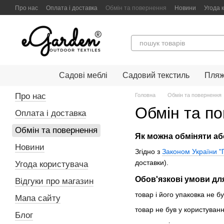
Перейти до основного контенту
Про нас
Оплата і доставка
Обмін та повернення
Новини
Угода 
Садові меблі
Садовий текстиль
Пляж
Про нас
Головна
Обмін та повернення
Обмін та п
Оплата і доставка
Обмін та повернення
Як можна обміняти аб
Новини
Згідно з
Законом України "
доставки).
Угода користувача
Обов'язкові умови дл
Відгуки про магазин
товар і його упаковка не бу
Мапа сайту
товар не був у користуванн
Блог