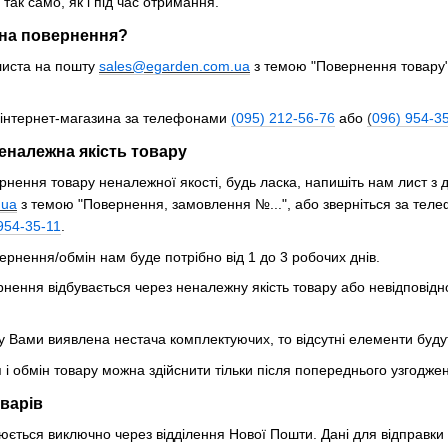
так само, як і під час отримання.
 на повернення?
листа на пошту
sales@egarden.com
.
ua
з темою "Повернення товару"
 інтернет-магазина за телефонами
(
095
) 2
12
-
56
-
76
або
(
09
6) 954-3
неналежна якість товару
ення товару неналежної якості, будь ласка, напишіть нам лист з де
.
ua
з темою "Повернення, замовлення №...", або зверніться за тел
954-35-11
.
ернення/обмін нам буде потрібно від 1 до 3 робочих днів.
ернення відбувається через неналежну якість товару або невідпові
 Вами виявлена ​​нестача комплектуючих, то відсутні елементи буду
я і обмін товару можна здійснити тільки після попереднього узгод
варів
юється виключно через відділення Нової Пошти. Дані для відправки