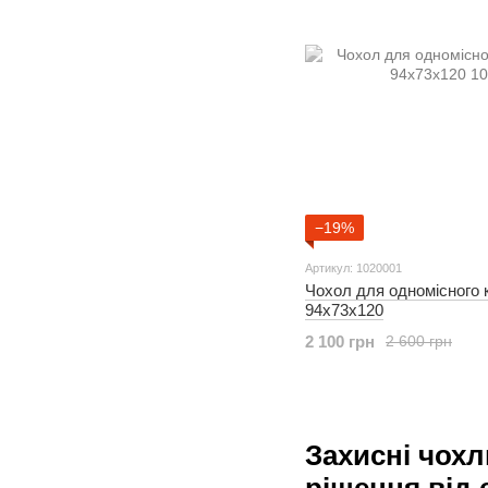
−19%
Артикул: 1020001
Чохол для одномісного к
94х73х120
2 100 грн
2 600 грн
Захисні чохл
рішення від 