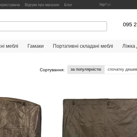
Укр
Рус
користувача
Відгуки про магазин
Блог
095 2
ні меблі
Гамаки
Портативні складані меблі
Ліжка
за популярністю
спочатку деше
Сортування: