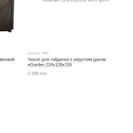
Артикул: 4895
ивковий
Чохол для гойдалки з округлим дахом
eGarden 224х128х155
2 189 грн