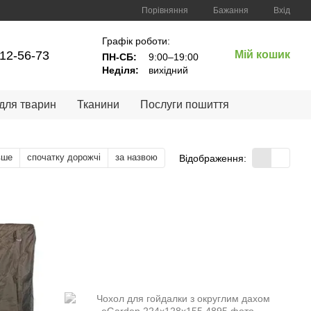
Порівняння
Бажання
Вхід
Графік роботи:
12-56-73
Мій кошик
ПН-СБ:
9:00–19:00
Неділя:
вихідний
 для тварин
Тканини
Послуги пошиття
вше
спочатку дорожчі
за назвою
Відображення: