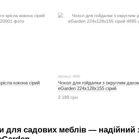
Артикул: 4895
рісла кокона сірий
Чохол для гойдалки з округлим дахо
eGarden 224х128х155 сірий
2 189 грн
и для садових меблів — надійний 
eGarden