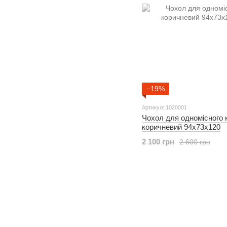
−19%
Артикул: 1020001
Чохол для одномісного 
коричневий 94х73х120
2 100 грн
2 600 грн