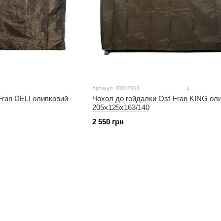
1
Артикул: 30002863
Fran DELI оливковий
Чохол до гойдалки Ost-Fran KING ол
205х125х163/140
2 550 грн