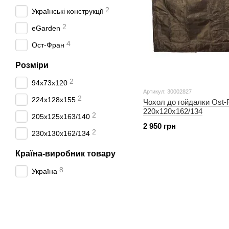
2
Українські конструкції
2
eGarden
4
Ост-Фран
Розміри
2
94х73х120
Артикул: 30002827
2
224х128х155
Чохол до гойдалки Ost-
220x120x162/134
2
205х125х163/140
2 950 грн
2
230х130х162/134
Країна-виробник товару
8
Україна