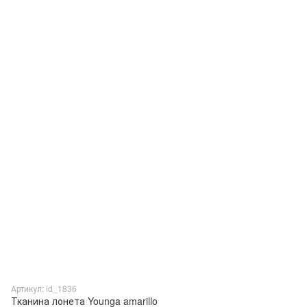
Артикул: id_1836
Тканина лонета Younga amarillo