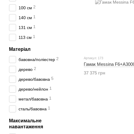
2
100 см
1
140 см
1
131 см
1
113 см
Матеріал
2
Артикул: 173
бавовна/поліестер
Гамак Messina F6+A300
2
дерево
37 375 грн
5
дерево/бавовна
1
дерево/нейлон
1
метал/бавовна
1
сталь/бавовна
Максимальне
навантаження