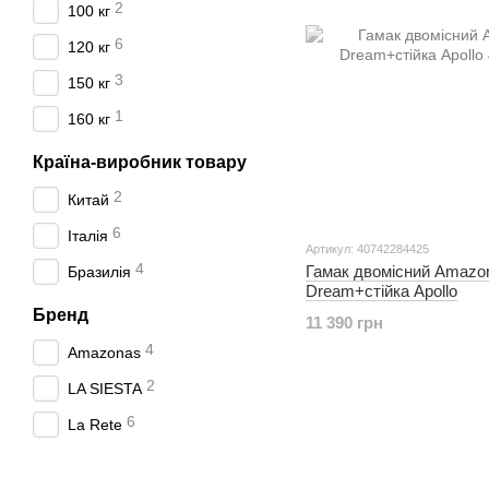
2
100 кг
6
120 кг
3
150 кг
1
160 кг
Країна-виробник товару
2
Китай
6
Італія
Артикул: 40742284425
4
Гамак двомісний Amazo
Бразилія
Dream+стійка Apollo
Бренд
11 390 грн
4
Amazonas
2
LA SIESTA
6
La Rete