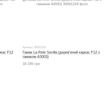
Артикул: 30001228
ркас F12
Гамак La Rete Sevilla (дерев'яний каркас F12 з
гамаком A3003)
16 195 грн