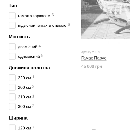
Тип
6
гамак з каркасом
6
підвісний гамак зі стійкою
Місткість
4
двомісний
Артикул: 169
8
одномісний
Гамак Парус
45 000 грн
Довжина полотна
1
220 см
3
200 см
1
210 см
2
300 см
Ширина
7
120 см