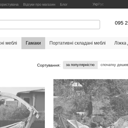
Укр
Рус
користувача
Відгуки про магазин
Блог
095 2
ні меблі
Гамаки
Портативні складані меблі
Ліжка
за популярністю
спочатку деше
Сортування: