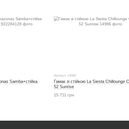
Артикул: 14986
onas Samba+стійка
Гамак зі стійкою La Siesta Chillounge
52 Sunrise
15 711 грн