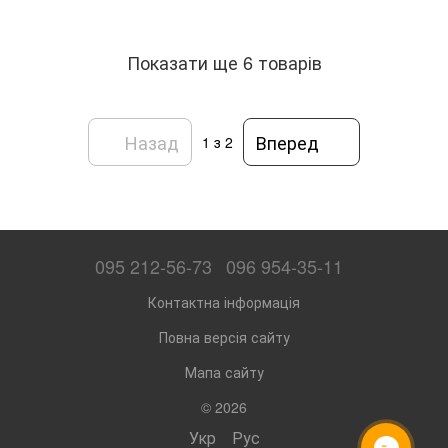
Показати ще 6 товарів
Назад
Вперед
1
з 2
095 212-56-73
096 954-35-11
Контактна інформація
Повна версія сайту
Мапа сайту
© 2026
Укр
Рус