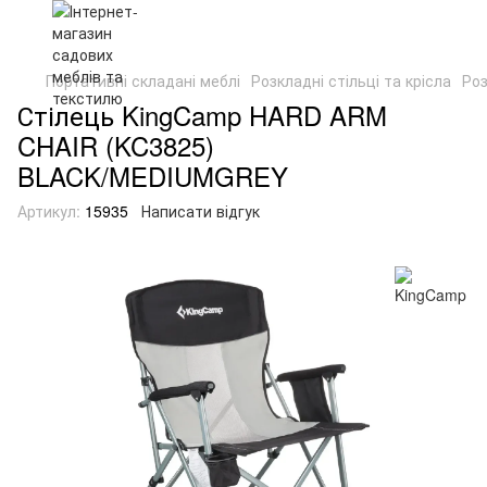
Портативні складані меблі
Розкладні стільці та крісла
Роз
Стілець KingCamp HARD ARM
CHAIR (KC3825)
BLACK/MEDIUMGREY
Артикул:
15935
Написати відгук