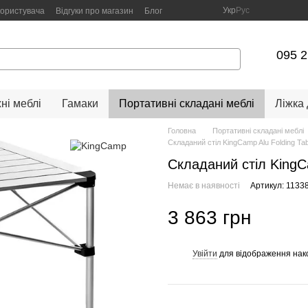
Укр
Рус
користувача
Відгуки про магазин
Блог
095 2
ні меблі
Гамаки
Портативні складані меблі
Ліжка
Головна
Портативні складані меблі
Складаний стіл KingCamp Alu Folding Tab
Складаний стіл KingCa
Немає в наявності
Артикул: 1133
3 863 грн
Увійти
для відображення нак
%