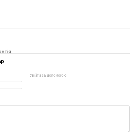
антія
ар
Увійти за допомогою