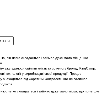
иться
ію, він легко складається і займає дуже мало місця, що
я.
іту вже вдалося оцінити якість та зручність бренду KingCamp.
і технології у виробництві своєї продукції. Процес
лу знаходяться під жорстким контролем, що не залишає
родуктів.
мінію, легко складається і займає дуже мало місця, що полегшує