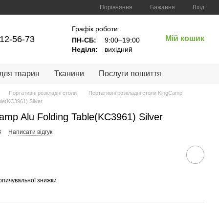
Порівняння
Бажання
Вхід
Графік роботи:
12-56-73
Мій кошик
ПН-СБ:
9:00–19:00
Неділя:
вихідний
 для тварин
Тканини
Послуги пошиття
Портативні розкладні столи
Портативні розкладні столи KingCamp
le(KC3961) Silver
mp Alu Folding Table(KC3961) Silver
8
Написати відгук
опичувальної знижки