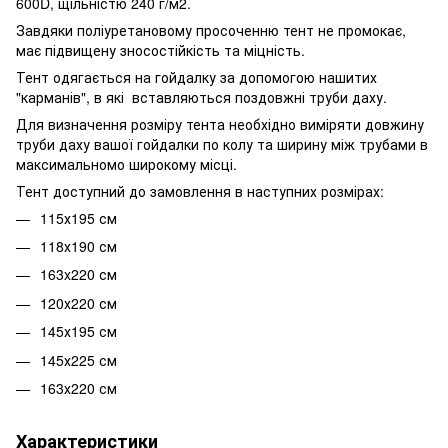
600D, щільністю 240 г/м2.
Завдяки поліуретановому просоченню тент не промокає,
має підвищену зносостійкість та міцність.
Тент одягається на гойдалку за допомогою нашитих
"карманів", в які вставляються поздовжні труби даху.
Для визначення розміру тента необхідно виміряти довжину
труби даху вашої гойдалки по колу та ширину між трубами в
максимальномо широкому місці.
Тент доступний до замовлення в наступних розмірах:
115х195 см
118х190 см
163x220 см
120х220 см
145х195 см
145х225 см
163х220 см
Характеристики