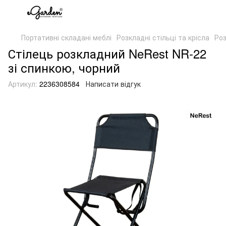
Портативні складані меблі
Розкладні стільці та крісла
Роз
Стілець розкладний NeRest NR-22
зі спинкою, чорний
Артикул:
2236308584
Написати відгук