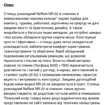
Опис
Стілець розкладний NeRest NR-22 зі спинкою в
універсальному чорному кольорі* чудово підійде для
кемпінгу, туризму, риболовлі, відпочинку на природі чи дачі
завдяки якості та практичному дизайну. А також
знадобиться у багатьох інших випадках, де потрібно швидко
і без зусиль обладнати зручне сидяче місце. Конструкція
проста і ефективна — стілець дуже легко складається/
розкладається, забезпечуючи комфорт користування,
транспортування та зберігання. Виріб обладнаний
подовженим регульованим ремінцем, що дозволяє
переносити стільчик на плечі. Вологостійкий матеріал
сидіння та спинки (Оксфорд 600D + ПВХ) відзначається
довговічністю і легкий у догляді, а каркас, виготовлений із
сталевої труби (Ø 22) з полімерним напиленням, гарантує
міцність і витривалість конструкції. Завдяки дугоподібній
будові ніжки моделі NR-22 не занурюються в ґрунт. Стілець
розкладний NeRest NR-22 зі спинкою також зручно
використовувати, як додаткові гостьові меблі в помешканні.
*Реальний колір товару може дещо відрізнятися від зразків
представлених на сайті залежно від технічних налаштувань