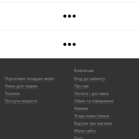
Клієнтам
Портативні складані меблі
Вхід до кабінету
Ліжка для тварин
Про нас
Тканини
Оплата і доставка
Послуги пошиття
Обмін та повернення
Новини
Угода користувача
Відгуки про магазин
Мапа сайту
Блог