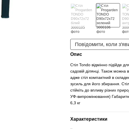
Повідомити, коли з'яв
Опис
Стіл Tondo відмінно підійде д
садовій ділянці. Також можна в
адже стіл компактний в складе
зусиль для його збирання. Стіл
стійкіть до впливу різних прир
УФ-випромінювання) Габаритні р
6,3 кг
Характеристики