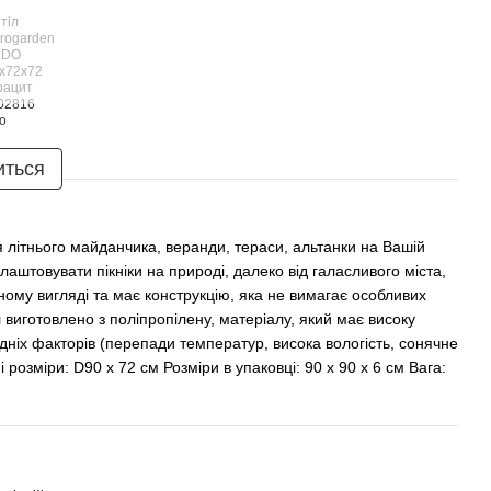
иться
ля літнього майданчика, веранди, тераси, альтанки на Вашій
лаштовувати пікніки на природі, далеко від галасливого міста,
ному вигляді та має конструкцію, яка не вимагає особливих
 виготовлено з поліпропілену, матеріалу, який має високу
одніх факторів (перепади температур, висока вологість, сонячне
озміри: D90 х 72 см Розміри в упаковці: 90 х 90 х 6 см Вага: