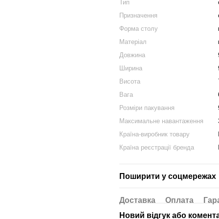
Тип
Призначення
Форма столу
Матеріал
Довжина
Ширина
Висота
Вага
Розміри пакування
Максимальне навантаження
Країна-виробник товару
Країна реєстрації бренда
Поширити у соцмережах
Доставка
Оплата
Гар
Новий відгук або комент