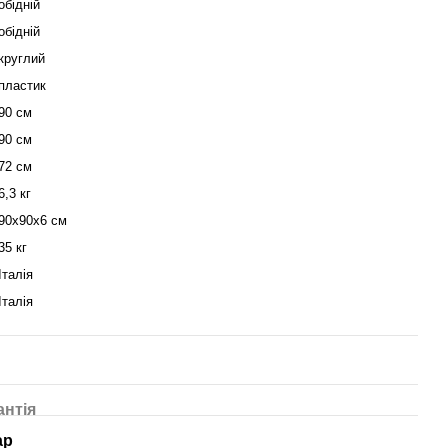
обідній
обідній
круглий
пластик
90 см
90 см
72 см
6,3 кг
90х90х6 см
35 кг
Італія
Італія
антія
ар