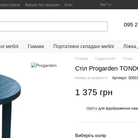
Укр
Рус
користувача
Відгуки про магазин
Блог
095 2
ні меблі
Гамаки
Портативні складані меблі
Ліжка
Головна
Садові меблі
Столи
Стіл Progarden TOND
Немає в наявності
Артикул: 3000
1 375 грн
Увійти
для відображення нак
%
Виберіть колір