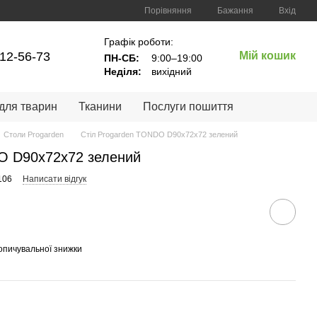
Порівняння
Бажання
Вхід
Графік роботи:
12-56-73
Мій кошик
ПН-СБ:
9:00–19:00
Неділя:
вихідний
 для тварин
Тканини
Послуги пошиття
Столи Progarden
Стіл Progarden TONDO D90x72x72 зелений
O D90x72x72 зелений
106
Написати відгук
опичувальної знижки