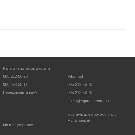
Контактна інформація
095 212-56-73
Viber bot
096 954-35-11
095 212-56-73
095 212-56-73
Передзвонити вам?
sales@egarden.com.ua
Київ, вул. Електротехнічна, 64
Мапа проїзду
Ми в соцмережах