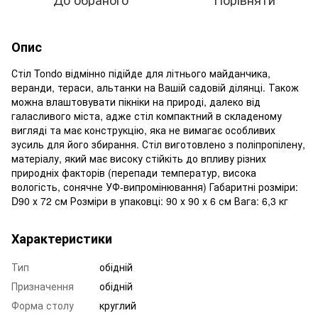
Опис
Стіл Tondo відмінно підійде для літнього майданчика,
веранди, тераси, альтанки на Вашій садовій ділянці. Також
можна влаштовувати пікніки на природі, далеко від
галасливого міста, адже стіл компактний в складеному
вигляді та має конструкцію, яка не вимагає особливих
зусиль для його збирання. Стіл виготовлено з поліпропілену,
матеріалу, який має високу стійкіть до впливу різних
природніх факторів (перепади температур, висока
вологість, сонячне УФ-випромінювання) Габаритні розміри:
D90 х 72 см Розміри в упаковці: 90 х 90 х 6 см Вага: 6,3 кг
Характеристики
Тип
обідній
Призначення
обідній
Форма столу
круглий