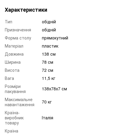
Характеристики
Тип
обідній
Призначення
обідній
Форма столу
прямокутний
Матеріал
пластик
Довжина
138 см
Ширина
78 см
Висота
72 см
Вага
11,5 кг
Розміри
138х78х7 см
пакування
Максимальне
70 кг
навантаження
Країна-
виробник
Італія
товару
Країна