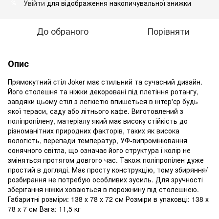
Увійти
для відображення накопичувальної знижки
%
До обраного
Порівняти
Опис
Прямокутний cтіл Joker має стильний та сучасний дизайн.
Його столешня та ніжки декоровані під плетіння ротангу,
завдяки цьому стіл з легкістю впишеться в інтер'єр будь
якої тераси, саду або літнього кафе. Виготовлений з
поліпропілену, матеріалу який має високу стійкість до
різноманітних природних факторів, таких як висока
вологість, перепади температур, УФ-випромінювання
сонячного світла, що означає його структура і колір не
зміняться протягом довгого час. Також поліпропілен дуже
простий в догляді. Має просту конструкцію, тому збиряння/
розбирання не потребую особливих зусиль. Для зручності
зберігання ніжки ховаються в порожнину під столешнею.
Габаритні розміри: 138 х 78 х 72 см Розміри в упаковці: 138 х
78 х 7 см Вага: 11,5 кг