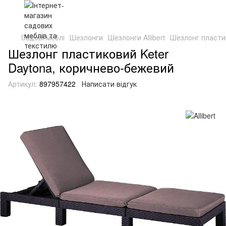
Садові меблі
Шезлонги
Шезлонги Allibert
Шезлонг пласти
Шезлонг пластиковий Keter
Daytona, коричнево-бежевий
Артикул:
897957422
Написати відгук