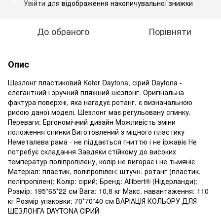
Увійти
для відображення накопичувальної знижки
%
До обраного
Порівняти
Опис
Шезлонг пластиковий Keter Daytona, сірий Daytona -
елегантний і зручний пляжний шезлонг. Оригінальна
фактура поверхні, яка нагадує ротанг, є визначальною
рисою даної моделі. Шезлонг має регульовану спинку.
Переваги: Ергономічний дизайн Можливість зміни
положення спинки Виготовлений з міцного пластику
Неметалева рама - не піддається гниттю і не іржавіє Не
потребує складання Завдяки стійкому до високих
температур поліпропілену, колір не вигорає і не тьмяніє
Матеріал: пластик, поліпропілен; штучн. ротанг (пластик,
поліпропілен); Колір: сірий; Бренд: Allibert® (Нідерланди);
Розмір: 195*65*22 см Вага: 10,8 кг Макс. навантаження: 110
кг Розмір упаковки: 70*70*40 см ВАРІАЦІЯ КОЛЬОРУ ДЛЯ
ШЕЗЛОНГА DAYTONA СІРИЙ