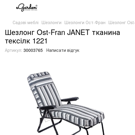
Садові меблі
Шезлонги
Шезлонги Ост-Фран
Шезлонг Ost-
Шезлонг Ost-Fran JANET тканина
тексілк 1221
Артикул:
30003765
Написати відгук