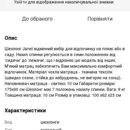
Увійти
для відображення накопичувальної знижки
%
До обраного
Порівняти
Опис
Шезлонг Janet відмінний вибір для відпочинку на пляжі або в
саду. Нахил спинки регулюється в семи положеннях від
'сидячи' до 'лежачи', що і відрізняє цю модель від інших.
М'який матрац забезпечить Вам максимально комфортний
відпочинок. Матеріал чохла матраца - тканина тексілк
(швидко сохне, стійка до забруднень, не вигоряє на сонці).
Наповнювач матраца - сімтекс 10 см Габаритні розміри:
175х60 см Шезлонг має 7 положень нахилу спинки. Вага: 9 кг
Товщина матраца: 10 см Розмір в упаковці: 100 х62 х23 см
Характеристики
Вид
шезлонги
Тип
складаний