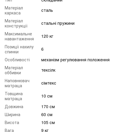
Матеріал
сталь
каркаса
Матеріал
стальні пружини
конструкції
Максимальне
120 кг
навантаження
Позиції нахилу
6
спинки
Особливості
механізм регулювання положення
Матеріал
тексілк
оббивки
Наповнювач
сімтекс
матраца
Товщина
10 см
матраца
Довжина
170 см
Ширина
60 см
Висота
105 см
Вага
9 кг