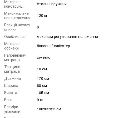
Матеріал
стальні пружини
конструкції
Максимальне
120 кг
навантаження
Позиції нахилу
6
спинки
Особливості
механізм регулювання положення
Матеріал
бавовна/поліестер
оббивки
Наповнювач
сімтекс
матраца
Товщина
10 см
матраца
Довжина
170 см
Ширина
60 см
Висота
105 см
Вага
9 кг
Розміри
100х62х23 см
упаковки