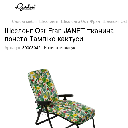
Садові меблі
Шезлонги
Шезлонги Ост-Фран
Шезлонг Ost
Шезлонг Ost-Fran JANET тканина
лонета Тампіко кактуси
Артикул:
30003042
Написати відгук