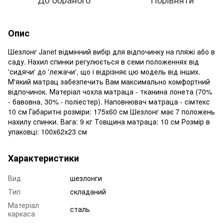
Опис
Шезлонг Janet відмінний вибір для відпочинку на пляжі або в
саду. Нахил спинки регулюється в семи положеннях від
'сидячи' до 'лежачи', що і відрізняє цю модель від інших.
М'який матрац забезпечить Вам максимально комфортний
відпочинок. Матеріал чохла матраца - тканина лонета (70%
- бавовна, 30% - поліестер). Наповнювач матраца - сімтекс
10 см Габаритні розміри: 175х60 см Шезлонг має 7 положень
нахилу спинки. Вага: 9 кг Товщина матраца: 10 см Розмір в
упаковці: 100х62х23 см
Характеристики
Вид
шезлонги
Тип
складаний
Матеріал
сталь
каркаса