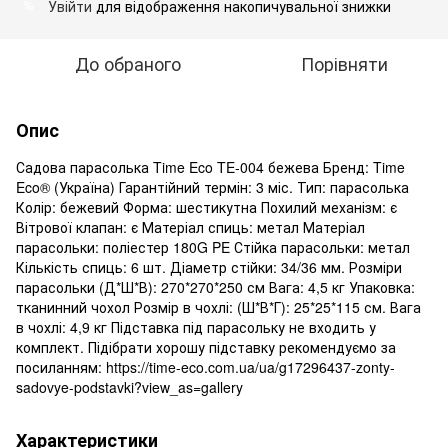
Увійти
для відображення накопичувальної знижки
%
До обраного
Порівняти
Опис
Садова парасолька Time Eco TE-004 бежева Бренд: Time
Eco® (Україна) Гарантійний термін: 3 міс. Тип: парасолька
Колір: бежевий Форма: шестикутна Похилий механізм: є
Вітрової клапан: є Матеріал спиць: метал Матеріал
парасольки: поліестер 180G PE Стійка парасольки: метал
Кількість спиць: 6 шт. Діаметр стійки: 34/36 мм. Розміри
парасольки (Д*Ш*В): 270*270*250 см Вага: 4,5 кг Упаковка:
тканинний чохол Розмір в чохлі: (Ш*В*Г): 25*25*115 см. Вага
в чохлі: 4,9 кг Підставка під парасольку не входить у
комплект. Підібрати хорошу підставку рекомендуємо за
посиланням: https://time-eco.com.ua/ua/g17296437-zonty-
sadovye-podstavki?view_as=gallery
Характеристики