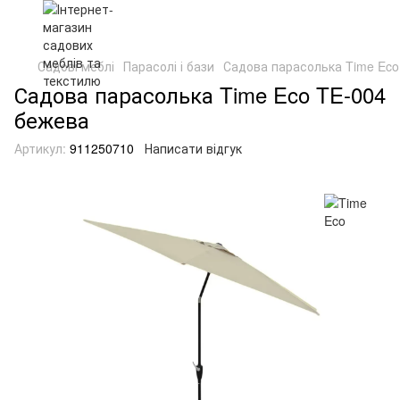
Садові меблі
Парасолі і бази
Садова парасолька Time Eco
Садова парасолька Time Eco TE-004
бежева
Артикул:
911250710
Написати відгук