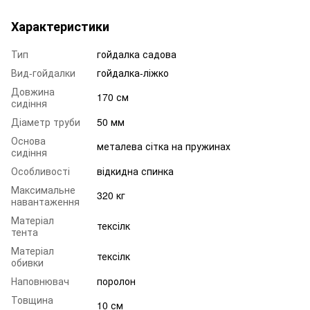
Характеристики
Тип
гойдалка садова
Вид-гойдалки
гойдалка-ліжко
Довжина
170 см
сидіння
Діаметр труби
50 мм
Основа
металева сітка на пружинах
сидіння
Особливості
відкидна спинка
Максимальне
320 кг
навантаження
Матеріал
тексілк
тента
Матеріал
тексілк
обивки
Наповнювач
поролон
Товщина
10 см