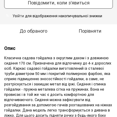
Повідомити, коли з'явиться
Увійти
для відображення накопичувальної знижки
%
До обраного
Порівняти
Опис
Класична садова гойдалка з округлим дахом і з довжиною
сидіння 170 см. Призначена для відпочинку до 4-х дорослих
осіб. Каркас садової гойдалки виготовлений із сталевої
труби діаметром 50 мм і покритий полімерною фарбою, яка
сприяє підвищенню зносостійкості гойдалки, а саме, не
розтріскується і захищає метал від іржі. Сидіння і спинка
гойдалки - пружна металева сітка на пружинах. Вона не
провисає і в той же час є досить комфортною для
відпочиваючого. Сидіння можна зафіксувати від
розгойдування за допомогою гачків розташованих на ніжках
гойдалки. Дана модель легко трансформується з дивана в
ліжко. Для цього досить підняти ручку з будь-якого боку