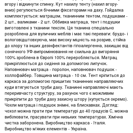
вгору і відкинути спинку. Кут нахилу тенту (нахил вгору-
вниз) регулюється бічними фіксаторами на даху. Гойдалка
комплектується: матрацом, тканинним тентом, подушками -
2 шт., валиками - 2 шт. Оббивка матраца, тент і подушки
виготовлені з тканини тексілк. Ця тканина спеціально
розроблена для вуличних меблів і має такі переваги: брудо- і
вологовідштовхуюча, має високу міцність на розрив, стійка
до хлору та інших дезінфектантів гіпоалергенна, захищає від
сонячного УФ-випромінювання не схильна до вигоряння
100% зроблена в Європі 100% переробляється. Матрац
прикріплюється до сидіння за допомогою липучок.
Наповнювач матраца - поролон, наповнювач подушок -
холлофайбер. Товщина матраца - 10 см. Тент кріпиться до
каркаса за допомогою пришитих тканинних направляючих
куди втягуються труби даху. Тканинні направляючі мають
переривчасту структуру, за рахунок чого є можливим
прикріпити до труби даху захисну штору (купується окремо).
Чохли матраца і подушок знімні, на блискавках. Догляд:
чохол можна прати при температурі до 40 градусів С, можна
вибілювати, прасувати при низьких температурах. Хімічна
чистка заборонена. Виробництво каркаса - Італія.
Виробництво м'яких елементів - Україна.