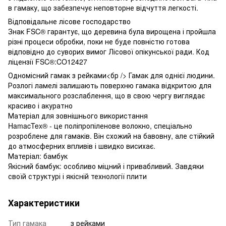
в гамаку, що забезпечує неповторне відчуття легкості.
Відповідальне лісове господарство
Знак FSC® гарантує, що деревина була вирощена і пройшла
різні процеси обробки, поки не буде повністю готова
відповідно до суворих вимог Лісової опікунської ради. Код
ліцензії FSC®:CO12427
Одномісний гамак з рейками<бр /> Гамак для однієї людини.
Розлогі ламелі залишають поверхню гамака відкритою для
максимального розслаблення, що в свою чергу виглядає
красиво і акуратно
Матеріал для зовнішнього використання
HamacTex® - це поліпропіленове волокно, спеціально
розроблене для гамаків. Він схожий на бавовну, але стійкий
до атмосферних впливів і швидко висихає.
Матеріал: бамбук
Якісний бамбук: особливо міцний і привабливий. Завдяки
своїй структурі і якісній технології плити
Характеристики
Тип гамака
з рейками