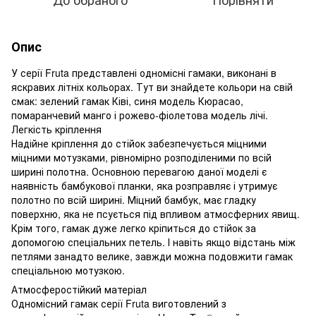
Опис
У серії Fruta представлені одномісні гамаки, виконані в
яскравих літніх кольорах. Тут ви знайдете кольори на свій
смак: зелений гамак Ківі, синя модель Кюрасао,
помаранчевий манго і рожево-фіолетова модель лічі.
Легкість кріплення
Надійне кріплення до стійок забезпечується міцними
міцними мотузками, рівномірно розподіленими по всій
ширині полотна. Основною перевагою даної моделі є
наявність бамбукової планки, яка розправляє і утримує
полотно по всій ширині. Міцний бамбук, має гладку
поверхню, яка не псується під впливом атмосферних явищ.
Крім того, гамак дуже легко кріпиться до стійок за
допомогою спеціальних петель. І навіть якщо відстань між
петлями занадто велике, завжди можна подовжити гамак
спеціальною мотузкою.
Атмосферостійкий матеріал
Одномісний гамак серії Fruta виготовлений з