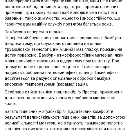
атмосферостійкого матеріалу HamacTex®, який не втрачає
своїх якостей під впливом дощу, вітрів і прямих сонячних
променів. При цьому HamacTex® володіє всіма якостями
бавовни - такою ж м'якістю, міцністю і зносостійкістю, що
гарантує вам надійну службу протягом багатьох років.
Бамбукова поперечна планка
Поперечний брусок виготовляється з вирощеного бамбука.
Завдяки тому, що брусок виготовлений на основі
трудомісткої технології, він міцний і має гладку, приємну на
дотик поверхню. Бамбук - атмосферостійкий матеріал, який
можна використовувати на відкритому повітрі влітку. При
цьому вона не втрачає своєї міцності. Темні кольори
надають особливий світловий ефект планці. Такий ефект
досягається за рахунок спеціальної обробки бамбука
високими температурами (карамелізація).
Особливо стійка техніка ткацтва<бр /> Простір, призначене
для лежання, має щільну тканину особливої міцності по
краях.
Багато підвісних мотузок<бр /> Додатковий комфорт в
результаті великої кількості підвісних канатів: за допомогою
великої кількості мотузок, які з'єднують ганмакове полотно
з підвісною системою, оптимально розподіляється вага тіла