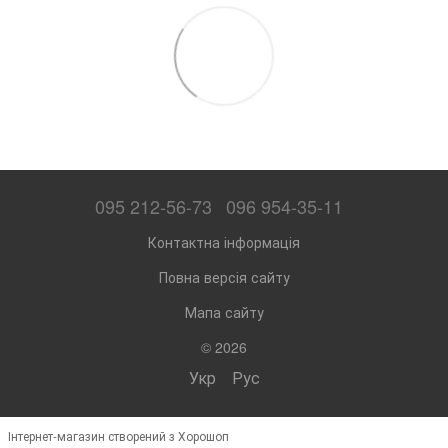
095 212-56-73
096 954-35-11
Контактна інформація
Повна версія сайту
Мапа сайту
© 2026
Укр
Рус
Інтернет-магазин створений з Хорошоп