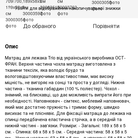
Увійти
для відображення накопичувальної знижки
%
До обраного
Порівняти
Опис
Матрац для лежака Trio від українського виробника ОСТ-
ФРАН. Верхня частина чохла матрацу виготовлена з
тканини тексілк, яка володіє брудо та
вологовідштовхуючими властивостями, має високу
міцність, не вигоряє на сонці та проста у догляді. Нижня
частина - тканина габардин (100 % поліестер). Чохол -
знімний, на блискавці, що дає можливість випрати його при
необхідності. Наповнювач - сімтекс, меблевий наповнювач,
який має достатню пружність і тримає форму, швидко
висихає та не пліснявіє. Для фіксації матраца до лежака на
спинці передбачена еластична стрічка, а в середній та
нижній частині - зав'язки. Розміри: - Загальні: 189 х 58 х 5
см. - Спинка: 68 х 58 х 5 см. - Середня частина: 58 х 58 х 5
см. - Нижня частина: 63 х 58 х 5 см. - в упаковці: 68 х 58 х 20