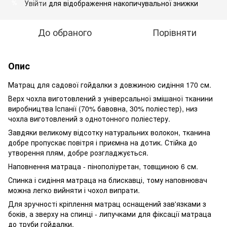
Увійти
для відображення накопичувальної знижки
%
До обраного
Порівняти
Опис
Матрац для садової гойдалки з довжиною сидіння 170 см.
Верх чохла виготовлений з універсальної змішаної тканини
виробництва Іспанії (70% бавовна, 30% поліестер), низ
чохла виготовлений з однотонного поліестеру.
Завдяки великому відсотку натуральних волокон, тканина
добре пропускає повітря і приємна на дотик. Стійка до
утворення плям, добре розгладжується.
Наповнення матраца - пінополіуретан, товщиною 6 см.
Спинка і сидіння матраца на блискавці, тому наповнювач
можна легко вийняти і чохол випрати.
Для зручності кріплення матрац оснащений зав'язками з
боків, а зверху на спинці - липучками для фіксації матраца
до труби гойдалки.