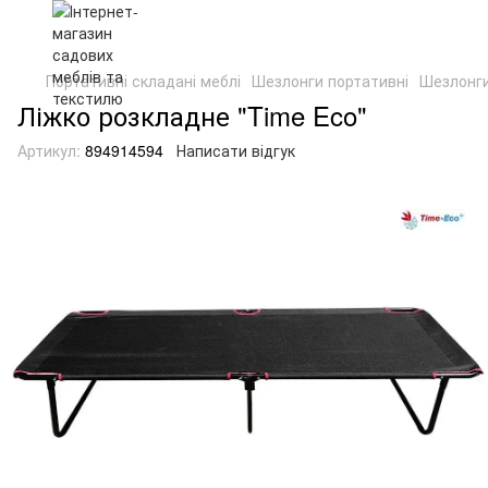
Портативні складані меблі
Шезлонги портативні
Шезлонги
Ліжко розкладне "Time Eco"
Артикул:
894914594
Написати відгук