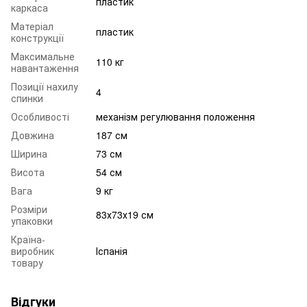
пластик
каркаса
Матеріал
пластик
конструкції
Максимальне
110 кг
навантаження
Позиції нахилу
4
спинки
Особливості
механізм регулювання положення
Довжина
187 см
Ширина
73 см
Висота
54 см
Вага
9 кг
Розміри
83х73х19 см
упаковки
Країна-
виробник
Іспанія
товару
Відгуки