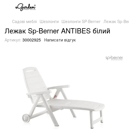
Садові меблі
Шезлонги
Шезлонги SP-Berner
Лежак Sp-Ber
Лежак Sp-Berner ANTIBES білий
Артикул:
30002925
Написати відгук