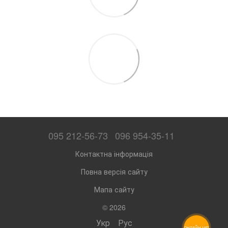
095 212-56-73
096 954-35-11
Контактна інформація
Повна версія сайту
Мапа сайту
© 2026
Укр
Рус