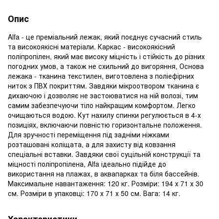
Опис
Alfa - це преміальний лежак, який поєднує сучасний стиль
та високоякісні матеріали. Каркас - високоякісний
поліпропілен, який має високу міцність і стійкість до різних
погодних умов, а також не схильний до вигоряння, Основа
лежака - тканина текстилен, виготовлена з поліефірних
ниток з ПВХ покриттям. Завдяки мікроотвором тканина є
дихаючою і дозволяє не застоюватися на ній волозі, тим
самим забезпечуючи тіло найкращим комфортом. Легко
очищаються водою. Кут нахилу спинки регулюється в 4-х
позиціях, включаючи повністю горизонтальне положення.
Для зручності переміщення під задніми ніжками
розташовані коліщата, а для захисту від ковзання
спеціальні вставки. Завдяки свої суцільній конструкції та
міцності поліпропілена, Alfa ідеально підійде до
використання на плажах, в аквапарках та біля бассейнів.
Максимальне навантаження: 120 кг. Розміри: 194 х 71 х 30
см. Розміри в упаковці: 170 х 71 х 50 см. Вага: 14 кг.
Характеристики