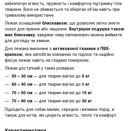
забезпечує м’якість, пружність і комфортну підтримку тіла
тварини. Воно не збивається та зберігає об’єм навіть при
тривалому використанні.
Лежак оснащений
блискавкою
, що дозволяє легко зняти
чохол для прання або чищення.
Внутрішня подушка також
має блискавку
, завдяки чому наповнювач можна виймати
для догляду чи заміни.
Дно лежака виконане з
антиковзної тканини з ПВХ-
крапкою
, яка запобігає ковзанню по підлозі та надійно
фіксує лежак навіть на гладких поверхнях.
Лежак доступний у таких розмірах:
50 × 30 см
— для тварин вагою до
5 кг
60 × 40 см
— для тварин вагою до 8
кг
70 × 50 см
— для тварин вагою до
15 кг
70 × 90 см
— для тварин вагою до
30 кг
Підходить для собак малих, середніх і великих порід, а
також для котів, які цінують м’якість, тепло та комфорт.
Характеристики