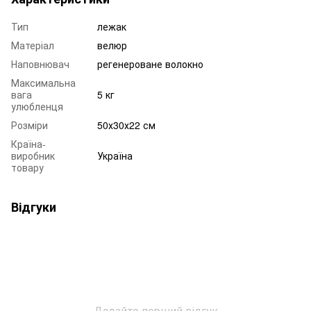
Тип
лежак
Матеріал
велюр
Наповнювач
регенероване волокно
Максимальна
вага
5 кг
улюбленця
Розміри
50х30х22 см
Країна-
виробник
Україна
товару
Відгуки
Додайте перший відгук