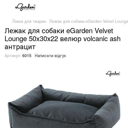
Ліжка для тварин
Лежак для собаки eGarden Velvet Lounge
Лежак для собаки eGarden Velvet
Lounge 50x30х22 велюр volcanic ash
антрацит
Артикул:
6015
Написати відгук