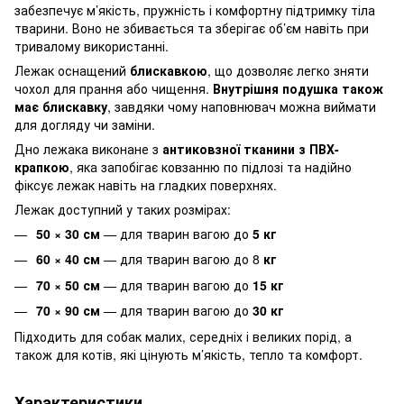
забезпечує м’якість, пружність і комфортну підтримку тіла
тварини. Воно не збивається та зберігає об’єм навіть при
тривалому використанні.
Лежак оснащений
блискавкою
, що дозволяє легко зняти
чохол для прання або чищення.
Внутрішня подушка також
має блискавку
, завдяки чому наповнювач можна виймати
для догляду чи заміни.
Дно лежака виконане з
антиковзної тканини з ПВХ-
крапкою
, яка запобігає ковзанню по підлозі та надійно
фіксує лежак навіть на гладких поверхнях.
Лежак доступний у таких розмірах:
50 × 30 см
— для тварин вагою до
5 кг
60 × 40 см
— для тварин вагою до 8
кг
70 × 50 см
— для тварин вагою до
15 кг
70 × 90 см
— для тварин вагою до
30 кг
Підходить для собак малих, середніх і великих порід, а
також для котів, які цінують м’якість, тепло та комфорт.
Характеристики