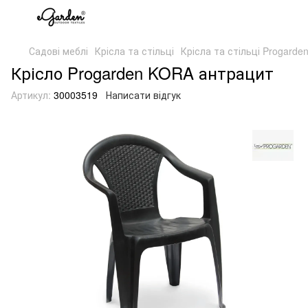
Садові меблі
Крісла та стільці
Крісла та стільці Progarde
Крісло Progarden KORA антрацит
Артикул:
30003519
Написати відгук