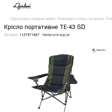
Портативні складані меблі
Розкладні стільці та крісла
Роз
Крісло портативне ТЕ-43 SD
Артикул:
1127971667
Написати відгук