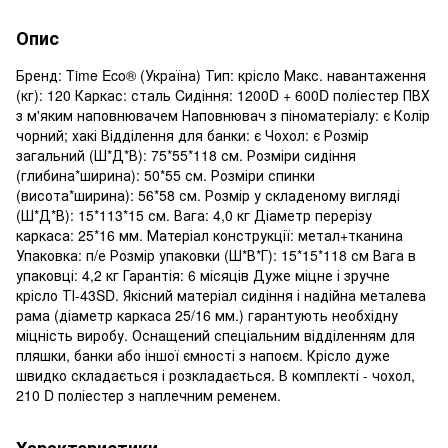
Опис
Бренд: Time Eco® (Україна) Тип: крісло Макс. навантаження
(кг): 120 Каркас: сталь Cидіння: 1200D + 600D поліестер ПВХ
з м'яким наповнювачем Наповнювач з піноматеріалу: є Колір
чорний; хакі Відділення для банки: є Чохол: є Розмір
загальний (Ш*Д*В): 75*55*118 см. Розміри сидіння
(глибина*ширина): 50*55 см. Розміри спинки
(висота*ширина): 56*58 см. Розмір у складеному вигляді
(Ш*Д*В): 15*113*15 см. Вага: 4,0 кг Діаметр перерізу
каркаса: 25*16 мм. Матеріал конструкції: метал+тканина
Упаковка: п/е Розмір упаковки (Ш*В*Г): 15*15*118 см Вага в
упаковці: 4,2 кг Гарантія: 6 місяців Дуже міцне і зручне
крісло ТІ-43SD. Якісний матеріал сидіння і надійна металева
рама (діаметр каркаса 25/16 мм.) гарантують необхідну
міцність виробу. Оснащений спеціальним відділенням для
пляшки, банки або іншої ємності з напоєм. Крісло дуже
швидко складається і розкладається. В комплекті - чохол,
210 D поліестер з наплечним ременем.
Характеристики