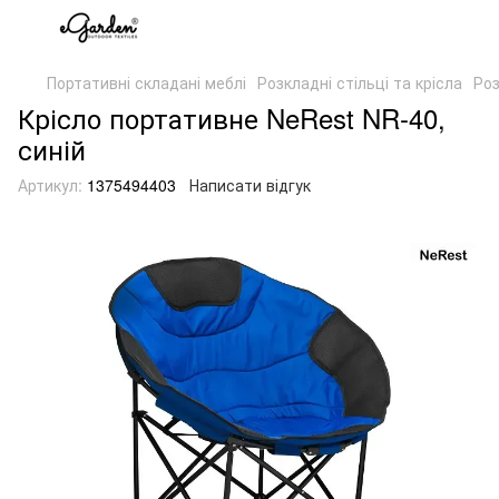
Портативні складані меблі
Розкладні стільці та крісла
Роз
Крісло портативне NeRest NR-40,
синій
Артикул:
1375494403
Написати відгук