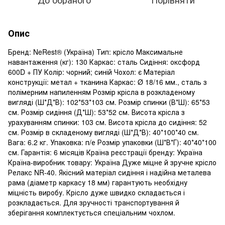
Опис
Бренд: NeRest® (Україна) Тип: крісло Максимальне
навантаження (кг): 130 Каркас: сталь Сидіння: оксфорд
600D + ПУ Колір: чорний; синій Чохол: є Матеріал
конструкції: метал + тканина Каркас: Ø 18/16 мм., сталь з
полімерним напиленням Розмір крісла в розкладеному
вигляді (Ш*Д*В): 102*53*103 см. Розмір спинки (В*Ш): 65*53
см. Розмір сидіння (Д*Ш): 53*52 см. Висота крісла з
урахуванням спинки: 103 см. Висота крісла до сидіння: 52
см. Розмір в складеному вигляді (Ш*Д*В): 40*100*40 см.
Вага: 6.2 кг. Упаковка: п/е Розмір упаковки (Ш*В*Г): 40*40*100
см. Гарантія: 6 місяців Країна реєстрації бренду: Україна
Країна-виробник товару: Україна Дуже міцне й зручне крісло
Релакс NR-40. Якісний матеріал сидіння і надійна металева
рама (діаметр каркасу 18 мм) гарантують необхідну
міцність виробу. Крісло дуже швидко складається і
розкладається. Для зручності транспортування й
зберігання комплектується спеціальним чохлом.