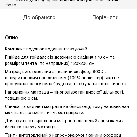
До обраного
Порівняти
Опис
Комплект подушок водовідштовхуючий.
Підійде для гойдалок із довжиною сидіння 170 см та
розміром тента (по напрямних) 120х200 см.
Матрац виготовлений з тканини оксфорд 600D з
поліуритановим просоченням (100% поліестер), яка не
пропускає вологу і має брудовідштовхувальні властивості.
Наповнення матраца – пінополіуретан високої щільності,
товщиною 6 см.
Спинка та сидіння матраца на блискавці, тому наповнювач
можна легко вийняти і чохол випрати.
Для зручності кріплення матрац оснащений зав'язками з
боків та зверху матраца.
Тент - виготовлений з непромокаючої тканини оксфорд