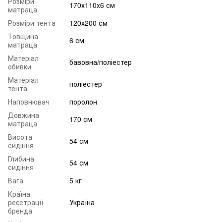
Розміри
170х110х6 см
матраца
Розміри тента
120х200 см
Товщина
6 см
матраца
Матеріал
бавовна/поліестер
обивки
Матеріал
поліестер
тента
Наповнювач
поролон
Довжина
170 см
матраца
Висота
54 см
сидіння
Глибина
54 см
сидіння
Вага
5 кг
Країна
реєстрації
Україна
бренда