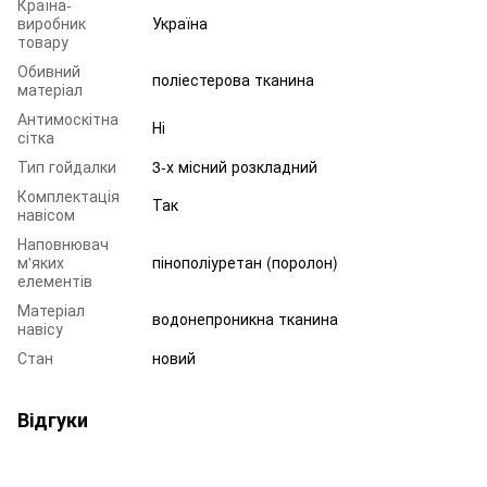
Країна-
виробник
Україна
товару
Обивний
поліестерова тканина
матеріал
Антимоскітна
Ні
сітка
Тип гойдалки
3-х місний розкладний
Комплектація
Так
навісом
Наповнювач
м'яких
пінополіуретан (поролон)
елементів
Матеріал
водонепроникна тканина
навісу
Стан
новий
Відгуки