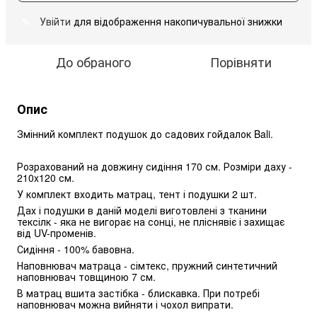
Увійти
для відображення накопичувальної знижки
%
До обраного
Порівняти
Опис
Змінний комплект подушок до садових гойдалок Bali. 
Розрахований на довжину сидіння 170 см. Розміри даху - 
210x120 см. 
У комплект входить матрац, тент і подушки 2 шт. 
Дах і подушки в даній моделі виготовлені з тканини 
тексілк - яка не вигорає на сонці, не пліснявіє і захищає 
від UV-променів. 
Сидіння - 100% бавовна. 
Наповнювач матраца - сімтекс, пружний синтетичний 
наповнювач товщиною 7 см. 
В матрац вшита застібка - блискавка. При потребі 
наповнювач можна вийняти і чохол випрати. 