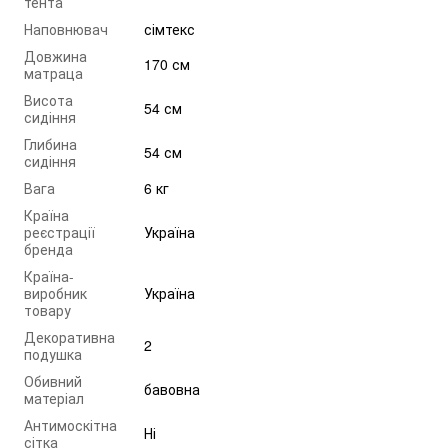
тента
Наповнювач
сімтекс
Довжина
170 см
матраца
Висота
54 см
сидіння
Глибина
54 см
сидіння
Вага
6 кг
Країна
реєстрації
Україна
бренда
Країна-
виробник
Україна
товару
Декоративна
2
подушка
Обивний
бавовна
матеріал
Антимоскітна
Ні
сітка