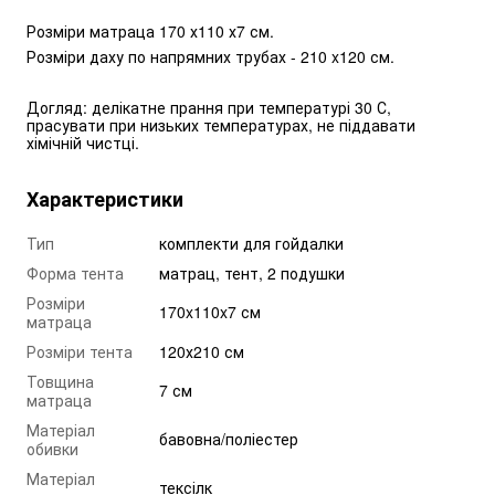
Розміри матраца 170 х110 х7 см. 
Розміри даху по напрямних трубах - 210 x120 см. 
Догляд: делікатне прання при температурі 30 С, 
прасувати при низьких температурах, не піддавати 
хімічній чистці.
Характеристики
Тип
комплекти для гойдалки
Форма тента
матрац, тент, 2 подушки
Розміри
170x110x7 см
матраца
Розміри тента
120х210 см
Товщина
7 см
матраца
Матеріал
бавовна/поліестер
обивки
Матеріал
тексілк