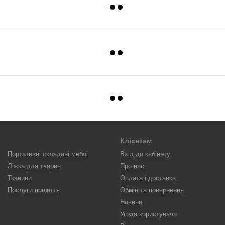
Клієнтам
Портативні складані меблі
Вхід до кабінету
Ліжка для тварин
Про нас
Тканини
Оплата і доставка
Послуги пошиття
Обмін та повернення
Новини
Угода користувача