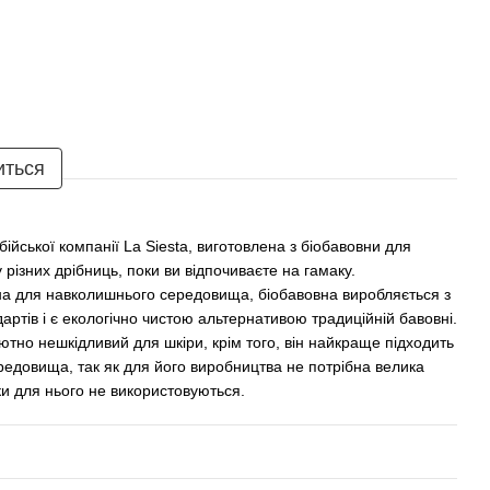
иться
бійської компанії La Siesta, виготовлена з біобавовни для
 різних дрібниць, поки ви відпочиваєте на гамаку.
а для навколишнього середовища, біобавовна виробляється з
артів і є екологічно чистою альтернативою традиційній бавовні.
но нешкідливий для шкіри, крім того, він найкраще підходить
редовища, так як для його виробництва не потрібна велика
ники для нього не використовуються.