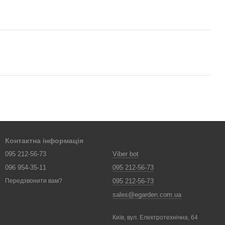
Контактна інформація
095 212-56-73
Viber bot
096 954-35-11
095 212-56-73
095 212-56-73
Передзвонити вам?
sales@egarden.com.ua
Київ, вул. Електротехнічна, 64