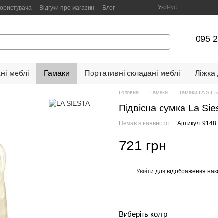
Укр
Рус
користувача
Відгуки про магазин
Блог
095 2
ні меблі
Гамаки
Портативні складані меблі
Ліжка
Головна
Гамаки
Гамаки LA SIES
Підвісна сумка La Sies
Немає в наявності
Артикул: 9148
721 грн
Увійти
для відображення нак
%
Виберіть колір