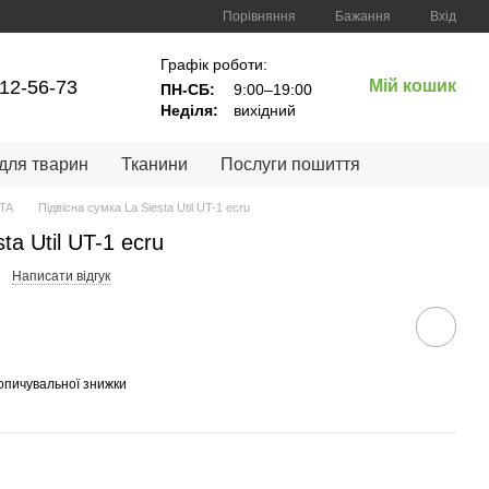
Порівняння
Бажання
Вхід
Графік роботи:
12-56-73
Мій кошик
ПН-СБ:
9:00–19:00
Неділя:
вихідний
 для тварин
Тканини
Послуги пошиття
TA
Підвісна сумка La Siesta Util UT-1 ecru
ta Util UT-1 ecru
Написати відгук
опичувальної знижки