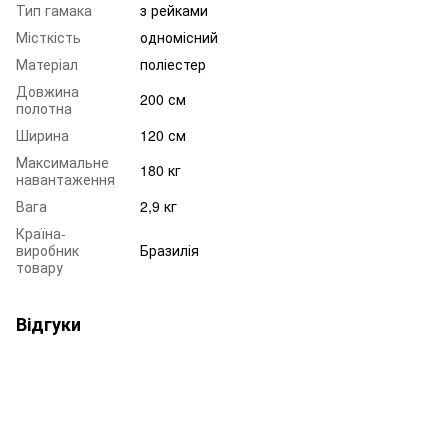
Тип гамака
з рейками
Місткість
одномісний
Матеріал
поліестер
Довжина
200 см
полотна
Ширина
120 см
Максимальне
180 кг
навантаження
Вага
2,9 кг
Країна-
виробник
Бразилія
товару
Відгуки