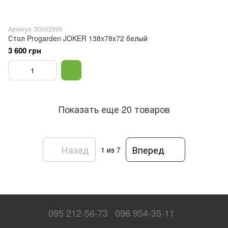
Артикул: 30002995
Стол Progarden JOKER 138x78x72 белый
3 600 грн
Показать еще 20 товаров
Назад
Вперед
1
из 7
095 212-56-73
096 954-35-11