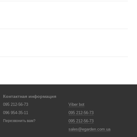
Контактная информация
095 212-56-73
Viber bot
096 954-35-11
095 212-56-73
095 212-56-73
Перезвонить вам?
sales@egarden.com.ua