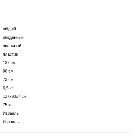
обідній
обеденный
овальный
пластик
137 см
90 см
73 см
6,5 кг
137х90х7 см
75 кг
Израиль
Израиль