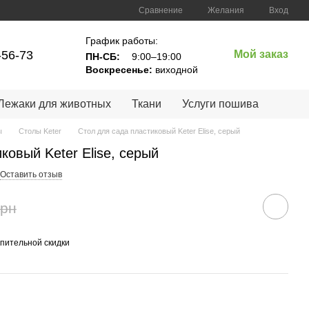
Сравнение
Желания
Вход
График работы:
-56-73
Мой заказ
ПН-СБ:
9:00–19:00
Воскресенье:
виходной
Лежаки для животных
Ткани
Услуги пошива
ы
Столы Keter
Стол для сада пластиковый Keter Elise, серый
ковый Keter Elise, серый
Оставить отзыв
грн
пительной скидки