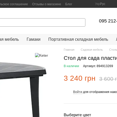
Укр
Рус
льское соглашение
Отзывы о магазине
Блог
095 212
я мебель
Гамаки
Портативная складная мебель
Главная
Садовая мебель
Стол
Стол для сада пласти
В наличии
Артикул: 894913269
3 240 грн
3 600 
Войти
для отображения нако
%
Выберите цвет