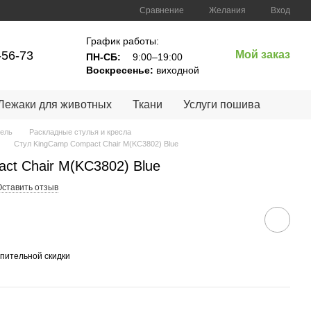
Сравнение
Желания
Вход
График работы:
-56-73
Мой заказ
ПН-СБ:
9:00–19:00
Воскресенье:
виходной
Лежаки для животных
Ткани
Услуги пошива
бель
Раскладные стулья и кресла
Стул KingCamp Compact Chair M(KC3802) Blue
ct Chair M(KC3802) Blue
Оставить отзыв
пительной скидки