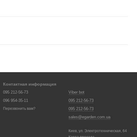
Контактная информация
095 212-56-73
Viber bot
096 954-35-11
095 212-56-73
095 212-56-73
Перезвонить вам?
sales@egarden.com.ua
Киев, ул. Электротехническая, 64