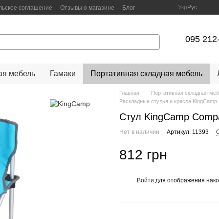
Укр
Рус
льское соглашение
Отзывы о магазине
Блог
095 212
я мебель
Гамаки
Портативная складная мебель
Главная
Портативная складная ме
Раскладные стулья и кресла KingCamp
Стул KingCamp Compa
Нет в наличии
Артикул: 11393
812 грн
Войти
для отображения нако
%