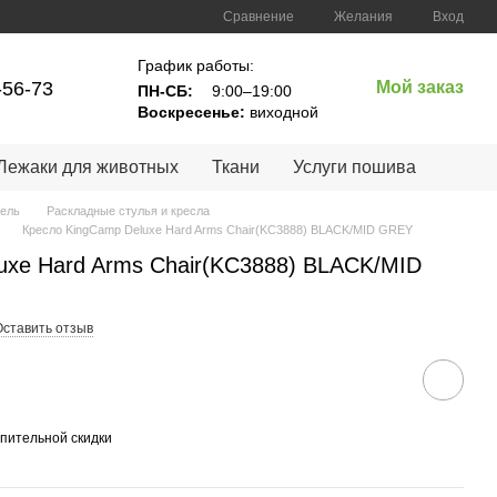
Сравнение
Желания
Вход
График работы:
-56-73
Мой заказ
ПН-СБ:
9:00–19:00
Воскресенье:
виходной
Лежаки для животных
Ткани
Услуги пошива
бель
Раскладные стулья и кресла
Кресло KingCamp Deluxe Hard Arms Chair(KC3888) BLACK/MID GREY
uxe Hard Arms Chair(KC3888) BLACK/MID
Оставить отзыв
пительной скидки