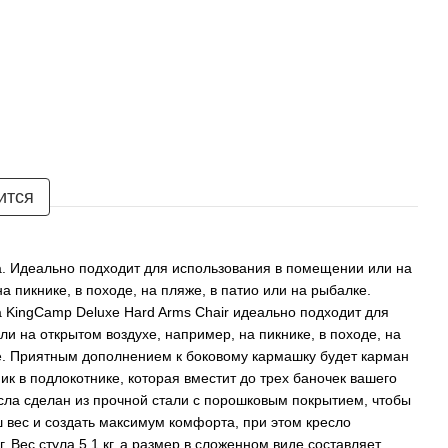
ится
а. Идеально подходит для использования в помещении или на
а пикнике, в походе, на пляже, в патио или на рыбалке.
 KingCamp Deluxe Hard Arms Chair идеально подходит для
и на открытом воздухе, например, на пикнике, в походе, на
ке. Приятным дополнением к боковому кармашку будет карман
ик в подлокотнике, которая вместит до трех баночек вашего
сла сделан из прочной стали с порошковым покрытием, чтобы
 вес и создать максимум комфорта, при этом кресло
г. Вес стула 5.1 кг, а размер в сложенном виде составляет