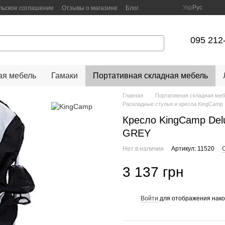
Укр
Рус
льское соглашение
Отзывы о магазине
Блог
095 212
я мебель
Гамаки
Портативная складная мебель
Главная
Портативная складная ме
Раскладные стулья и кресла KingCamp
Кресло KingCamp Del
GREY
Нет в наличии
Артикул: 11520
3 137 грн
Войти
для отображения нако
%