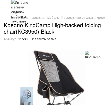
Портативная складная мебель
Раскладные стулья и крес
Кресло KingCamp High-backed folding
chair(KC3950) Black
Артикул:
11588
Оставить отзыв