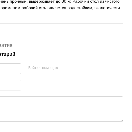
ень прочный, выдерживает до 80 кг. Рабочий стол из чистого
временем рабочий стол является водостойким, экологически
антия
нтарий
Войти с помощью