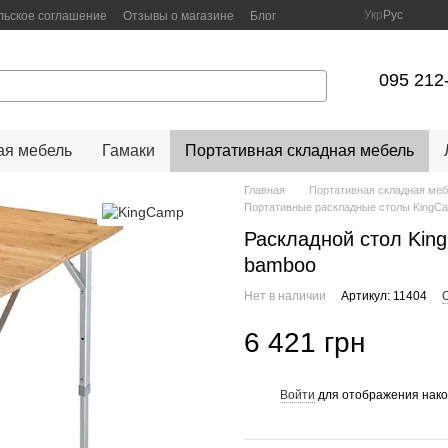
Укр
Рус
льское соглашение
Отзывы о магазине
Блог
095 212
я мебель
Гамаки
Портативная складная мебель
Главная
Портативная складная ме
Портативные раскладные столы KingC
Раскладной стол King
bamboo
Нет в наличии
Артикул: 11404
6 421 грн
Войти
для отображения нако
%