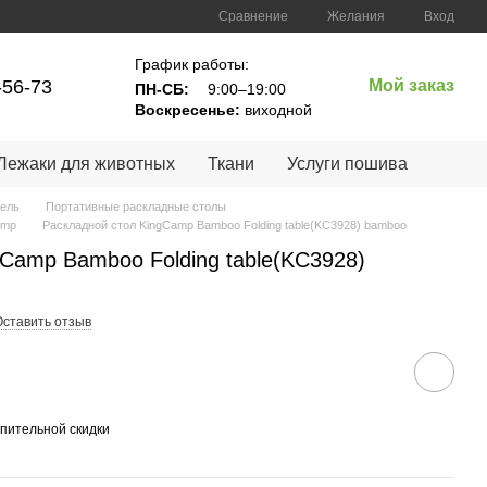
Сравнение
Желания
Вход
График работы:
-56-73
Мой заказ
ПН-СБ:
9:00–19:00
Воскресенье:
виходной
Лежаки для животных
Ткани
Услуги пошива
бель
Портативные раскладные столы
amp
Раскладной стол KingCamp Bamboo Folding table(KC3928) bamboo
Camp Bamboo Folding table(KC3928)
Оставить отзыв
пительной скидки