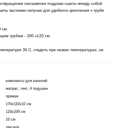
едотвращения скольжения подушки сшиты между собой. 
иты застежки-липучки для удобного крепления к трубе 
 см. 
им трубам - 200 x120 см. 
емпературе 30 С, гладить при низких температурах, не 
комплекты для качелей
матрас, тент, 4 подушки
прямая
170х110х10 см
120х200 см
10 см
тексилк