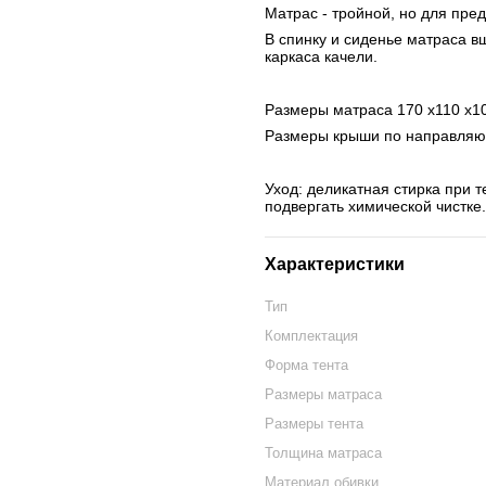
Матрас - тройной, но для пр
В спинку и сиденье матраса вш
каркаса качели. 
Размеры матраса 170 х110 х10
Размеры крыши по направляющ
Уход: деликатная стирка при т
подвергать химической чистке.
Характеристики
Тип
Комплектация
Форма тента
Размеры матраса
Размеры тента
Толщина матраса
Материал обивки