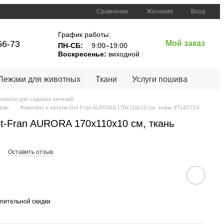
Сравнение
Желания
Вход
График работы:
56-73
Мой заказ
ПН-СБ:
 9:00–19:00
Воскресенье:
 виходной
Лежаки для животных
Ткани
Услуги пошива
плекты для садовых качелей
ран
Комплект к качели Ost-Fran AURORA 170x110x10 см, ткань 9714/2714
st-Fran AURORA 170x110x10 см, ткань
5
Оставить отзыв
пительной скидки