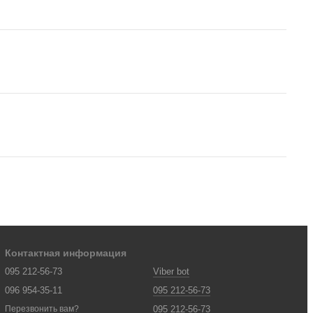
Контактная информация
095 212-56-73
Viber bot
096 954-35-11
095 212-56-73
095 212-56-73
Перезвонить вам?