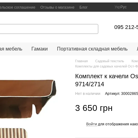
Укр
Рус
ельское соглашение
Отзывы о магазине
Блог
095 212-
я мебель
Гамаки
Портативная складная мебель
Главная
Садовый текстиль
Ком
Комплекты для садовых качелей Ост-Ф
Комплект к качели O
9714/2714
Нет в наличии
Артикул: 3000286
3 650 грн
Войти
для отображения нако
%