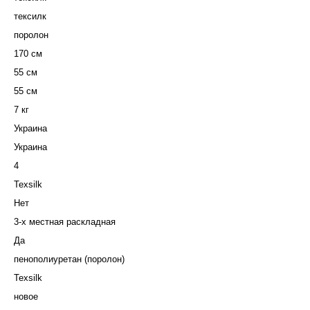
тексилк
поролон
170 см
55 см
55 см
7 кг
Украина
Украина
4
Texsilk
Нет
3-х местная раскладная
Да
пенополиуретан (поролон)
Texsilk
новое