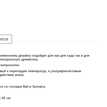
ится
ременному дизайну подойдет для как для сада так и для 
натуральную древесину. 
олипропилен. 
ивый к перепадам температур, к ультрафиолетовым 
действию влаги. 
я со столами Bali и Sumatra.
x 45 см
г