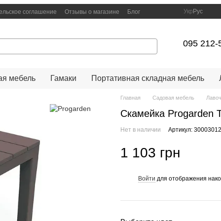
Укр
Рус
ельское соглашение
Отзывы о магазине
Блог
095 212-
я мебель
Гамаки
Портативная складная мебель
Главная
Садовая мебель
Лавоч
Скамейка Progarden 
Нет в наличии
Артикул: 3000301
1 103 грн
Войти
для отображения нако
%