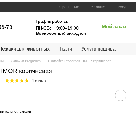
Сравнение
Желания
Вход
График работы:
56-73
Мой заказ
ПН-СБ:
 9:00–19:00
Воскресенье:
 виходной
Лежаки для животных
Ткани
Услуги пошива
ки
Лавочки Progarden
Скамейка Progarden TIMOR коричневая
TIMOR коричневая
2
1 отзыв
пительной скидки