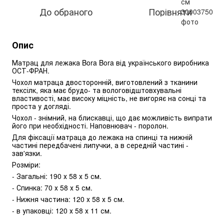
До обраного
Порівняти
Опис
Матрац для лежака Bora Bora від українського виробника 
ОСТ-ФРАН. 
Чохол матраца двосторонній, виготовлений з тканини 
тексілк, яка має брудо- та вологовідштовхувальні 
властивості, має високу міцність, не вигоряє на сонці та 
проста у догляді. 
Чохол - знімний, на блискавці, що дає можливість випрати 
його при необхідності. Наповнювач - поролон. 
Для фіксації матраца до лежака на спинці та нижній 
частині передбачені липучки, а в середній частині - 
зав'язки. 
Розміри: 
- Загальні: 190 х 58 х 5 см.
- Спинка: 70 х 58 х 5 см.
- Нижня частина: 120 х 58 х 5 см. 
- в упаковці: 120 х 58 х 11 см.