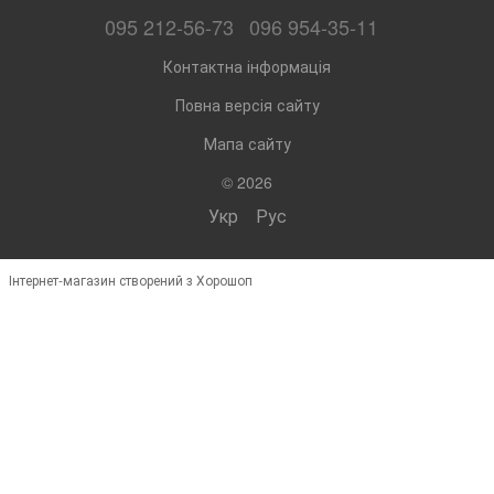
095 212-56-73
096 954-35-11
Контактна інформація
Повна версія сайту
Мапа сайту
© 2026
Укр
Рус
Інтернет-магазин створений з Хорошоп