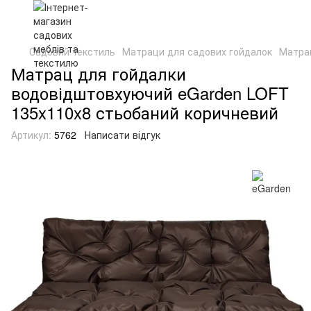
Садовий текстиль
Матраци для садових гойдалок
Матрац
Матрац для гойдалки
водовідштовхуючий eGarden LOFT
135x110x8 стьобаний коричневий
Артикул:
5762
Написати відгук