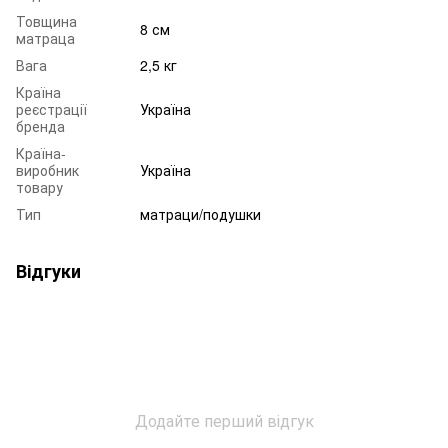
Товщина
8 см
матраца
Вага
2,5 кг
Країна
реєстрації
Україна
бренда
Країна-
виробник
Україна
товару
Тип
матраци/подушки
Відгуки
Додайте перший відгук