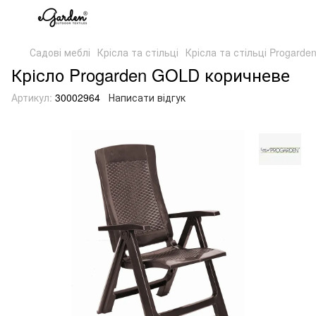
Садові меблі
Крісла та стільці
Крісла та стільці Progarde
Крісло Progarden GOLD коричневе
Артикул:
30002964
Написати відгук